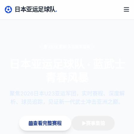
日本亚运足球队
.
2026 爱知·名古屋亚运会
日本亚运足球队 · 蓝武士
青春风暴
聚焦2026日本U23亚运军团，实时赛程、深度解
析、球员追踪，见证新一代武士冲击亚洲之巅。
查看完整赛程
赛事集锦