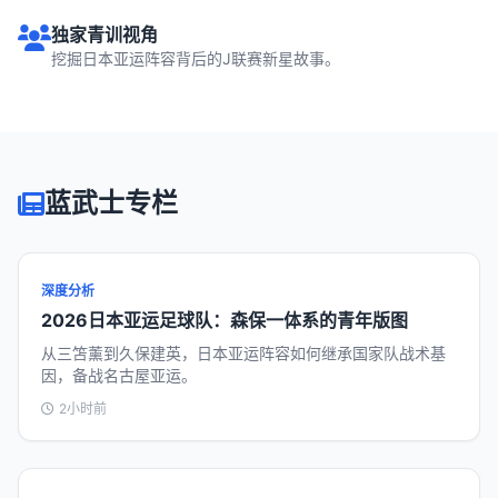
独家青训视角
挖掘日本亚运阵容背后的J联赛新星故事。
蓝武士专栏
深度分析
2026日本亚运足球队：森保一体系的青年版图
从三笘薰到久保建英，日本亚运阵容如何继承国家队战术基
因，备战名古屋亚运。
2小时前