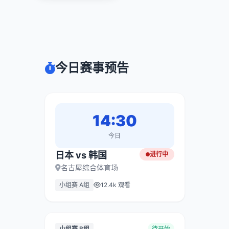
今日赛事预告
14:30
今日
日本 vs 韩国
进行中
名古屋综合体育场
小组赛 A组
12.4k 观看
小组赛 B组
待开始