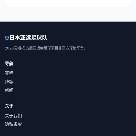
日本亚运足球队
2026爱知·名古屋亚运会足球项目非官方球迷平台。
导航
赛程
阵容
新闻
关于
关于我们
隐私条款