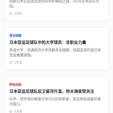
回顾日本在亚运足球项目中的崛起之路，2026主场志在夺
冠。
2天前
青训观察
日本亚运足球队中的大学球员：非职业力量
筑波大学、流通经济大学贡献多名国脚，校园足球仍是日本
亚运重要拼图。
3天前
转会动态
日本亚运足球队后卫留洋升温，铃木海音受关注
比甲、荷甲球队瞄准日本U23后防新星，亚运表现成最好展
示窗口。
4天前