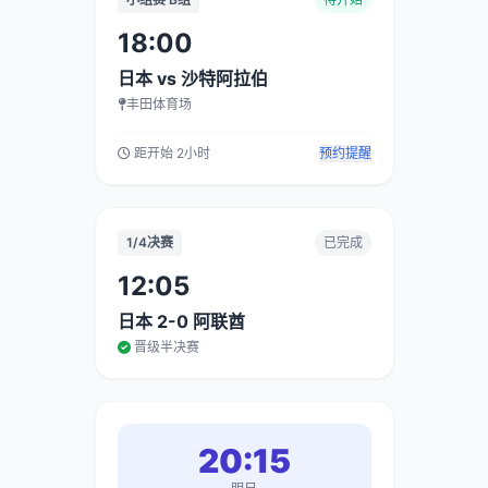
18:00
日本 vs 沙特阿拉伯
丰田体育场
距开始 2小时
预约提醒
1/4决赛
已完成
12:05
日本 2-0 阿联酋
晋级半决赛
20:15