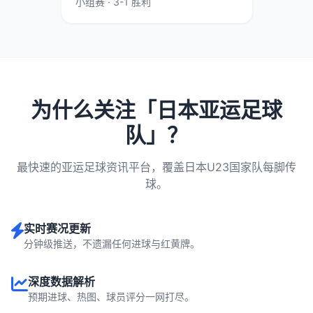
小组赛 · 3-1 胜利
为什么关注「日本亚运足球
队」？
最快速的亚运足球资讯平台，覆盖日本U23国家队每脚传
球。
实时赛况更新
分钟级推送，不遗漏任何进球与红黄牌。
深度数据解析
预期进球、热图、球员评分一网打尽。