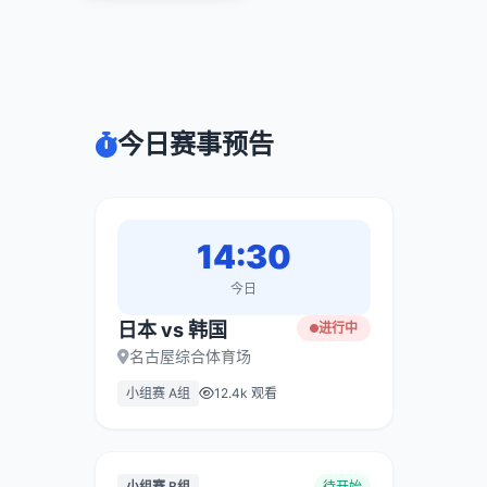
今日赛事预告
14:30
今日
日本 vs 韩国
进行中
名古屋综合体育场
小组赛 A组
12.4k 观看
小组赛 B组
待开始