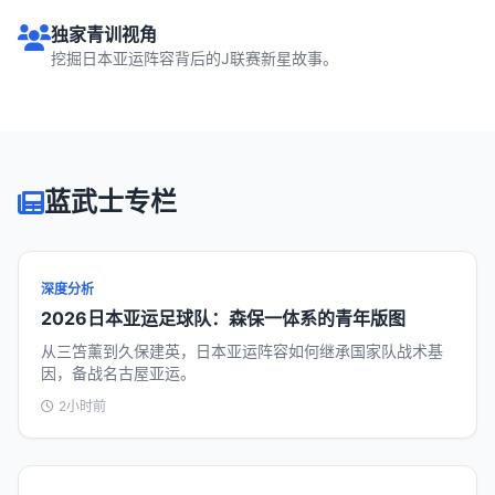
独家青训视角
挖掘日本亚运阵容背后的J联赛新星故事。
蓝武士专栏
深度分析
2026日本亚运足球队：森保一体系的青年版图
从三笘薰到久保建英，日本亚运阵容如何继承国家队战术基
因，备战名古屋亚运。
2小时前