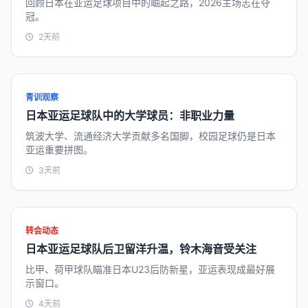
回顾日本在亚运足球项目中的崛起之路，2026主场志在夺
冠。
2天前
青训观察
日本亚运足球队中的大学球员：非职业力量
筑波大学、流通经济大学贡献多名国脚，校园足球仍是日本
亚运重要拼图。
3天前
转会动态
日本亚运足球队后卫留洋升温，铃木海音受关注
比甲、荷甲球队瞄准日本U23后防新星，亚运表现成最好展
示窗口。
4天前