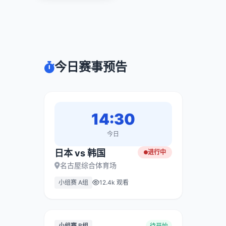
今日赛事预告
14:30
今日
日本 vs 韩国
进行中
名古屋综合体育场
小组赛 A组
12.4k 观看
小组赛 B组
待开始