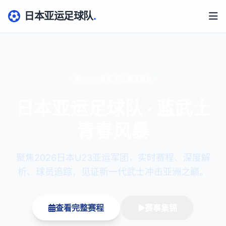
日本亚运足球队
.
2026 爱知·名古屋亚运会
日本亚运足球队 · 蓝武士
青春风暴
聚焦2026日本U23亚运军团，实时赛程、深度解
析、球员追踪，见证新一代武士冲击亚洲之巅。
查看完整赛程
赛事集锦