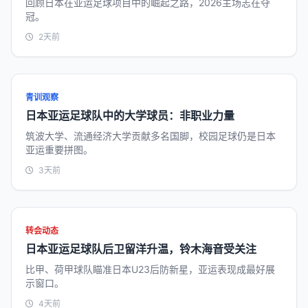
回顾日本在亚运足球项目中的崛起之路，2026主场志在夺
冠。
2天前
青训观察
日本亚运足球队中的大学球员：非职业力量
筑波大学、流通经济大学贡献多名国脚，校园足球仍是日本
亚运重要拼图。
3天前
转会动态
日本亚运足球队后卫留洋升温，铃木海音受关注
比甲、荷甲球队瞄准日本U23后防新星，亚运表现成最好展
示窗口。
4天前