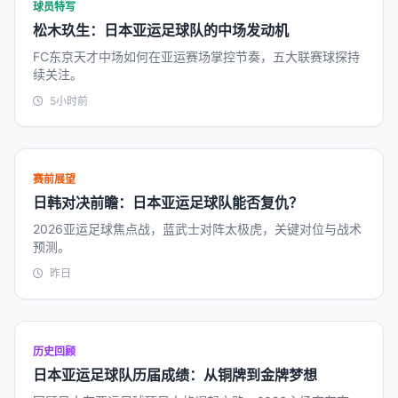
球员特写
松木玖生：日本亚运足球队的中场发动机
FC东京天才中场如何在亚运赛场掌控节奏，五大联赛球探持
续关注。
5小时前
赛前展望
日韩对决前瞻：日本亚运足球队能否复仇？
2026亚运足球焦点战，蓝武士对阵太极虎，关键对位与战术
预测。
昨日
历史回顾
日本亚运足球队历届成绩：从铜牌到金牌梦想