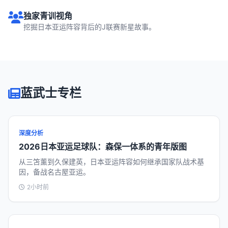
独家青训视角
挖掘日本亚运阵容背后的J联赛新星故事。
蓝武士专栏
深度分析
2026日本亚运足球队：森保一体系的青年版图
从三笘薰到久保建英，日本亚运阵容如何继承国家队战术基
因，备战名古屋亚运。
2小时前