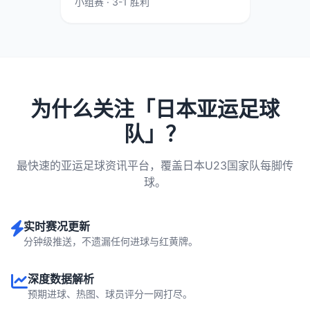
小组赛 · 3-1 胜利
为什么关注「日本亚运足球
队」？
最快速的亚运足球资讯平台，覆盖日本U23国家队每脚传
球。
实时赛况更新
分钟级推送，不遗漏任何进球与红黄牌。
深度数据解析
预期进球、热图、球员评分一网打尽。