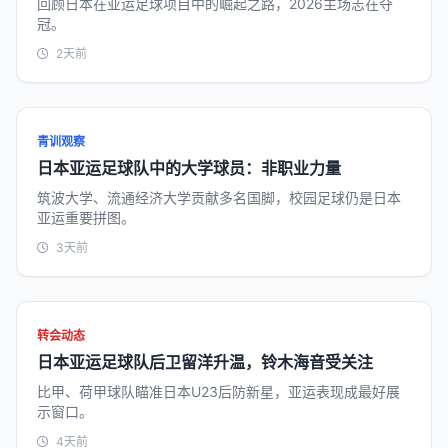
回顾日本在亚运足球项目中的崛起之路，2026主场志在夺
冠。
2天前
青训观察
日本亚运足球队中的大学球员：非职业力量
筑波大学、流通经济大学贡献多名国脚，校园足球仍是日本
亚运重要拼图。
3天前
转会动态
日本亚运足球队后卫留洋升温，铃木海音受关注
比甲、荷甲球队瞄准日本U23后防新星，亚运表现成最好展
示窗口。
4天前