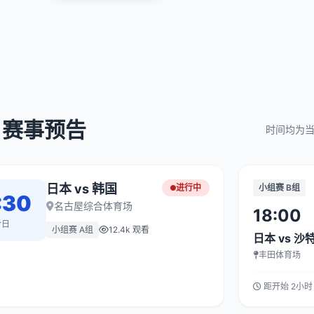
日赛事预告
时间均为当地
日本 vs 韩国
进行中
小组赛 B组
:30
名古屋综合体育场
18:00
今日
小组赛 A组
12.4k 观看
日本 vs 
丰田体育场
距开始 2小时