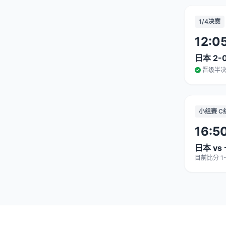
1/4决赛
12:0
日本 2-
晋级半
小组赛 C
16:5
日本 vs
目前比分 1-