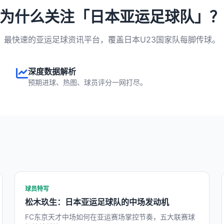
为什么关注「日本亚运足球队」
最快速的亚运足球资讯平台，覆盖日本U23国家队每脚传球。
深度数据解析
预期进球、热图、球员评分一网打尽。
球员特写
松木玖生：日本亚运足球队的中场发动机
FC东京天才中场如何在亚运赛场掌控节奏，五大联赛球