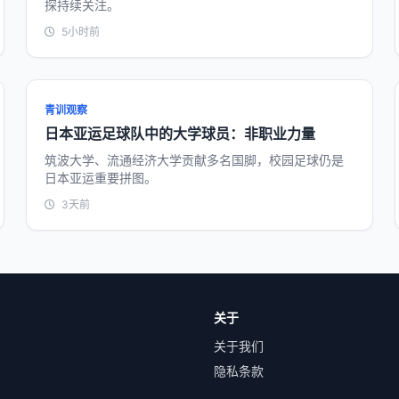
探持续关注。
5小时前
青训观察
日本亚运足球队中的大学球员：非职业力量
筑波大学、流通经济大学贡献多名国脚，校园足球仍是
日本亚运重要拼图。
3天前
关于
关于我们
隐私条款