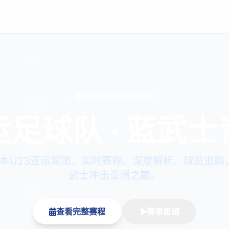
2026 爱知·名古屋亚运会
足球队 · 蓝武
6日本U23亚运军团，实时赛程、深度解析、球员追踪
武士冲击亚洲之巅。
查看完整赛程
赛事集锦