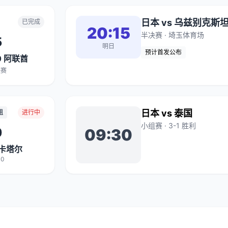
日本 vs 乌兹别克斯
已完成
20:15
半决赛 · 埼玉体育场
5
明日
预计首发公布
0 阿联酋
决赛
日本 vs 泰国
组
进行中
小组赛 · 3-1 胜利
0
09:30
 卡塔尔
0